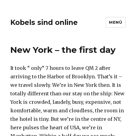
Kobels sind online
MENÜ
New York – the first day
It took “ only“ 7 hours to leave QM 2 after
arriving to the Harbor of Brooklyn. That’s it –
we travel slowly. We’re in New York then. It is
totally different than our stay on the ship: New
York is crowded, laudely, busy, expensive, not
komfortable, warm and cloudless, the room in
the hotel is tiny. But we’re in the centre of NY,
here pulses the heart of USA, we’re in