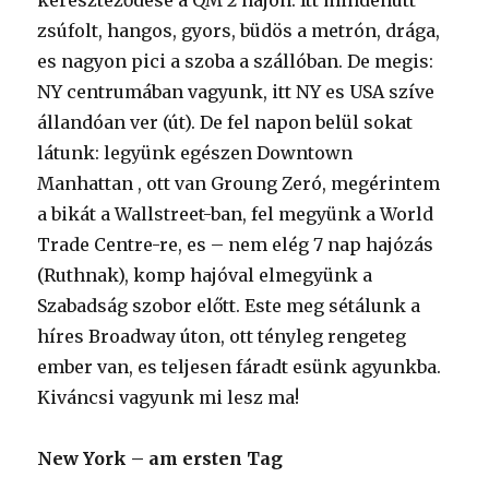
kereszteződése a QM 2 hajón. Itt mindenütt
zsúfolt, hangos, gyors, büdös a metrón, drága,
es nagyon pici a szoba a szállóban. De megis:
NY centrumában vagyunk, itt NY es USA szíve
állandóan ver (út). De fel napon belül sokat
látunk: legyünk egészen Downtown
Manhattan , ott van Groung Zeró, megérintem
a bikát a Wallstreet-ban, fel megyünk a World
Trade Centre-re, es – nem elég 7 nap hajózás
(Ruthnak), komp hajóval elmegyünk a
Szabadság szobor előtt. Este meg sétálunk a
híres Broadway úton, ott tényleg rengeteg
ember van, es teljesen fáradt esünk agyunkba.
Kiváncsi vagyunk mi lesz ma!
New York – am ersten Tag