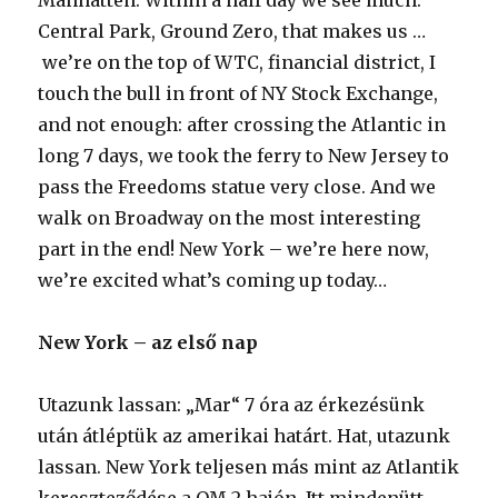
Manhatten. Within a half day we see much:
Central Park, Ground Zero, that makes us …
we’re on the top of WTC, financial district, I
touch the bull in front of NY Stock Exchange,
and not enough: after crossing the Atlantic in
long 7 days, we took the ferry to New Jersey to
pass the Freedoms statue very close. And we
walk on Broadway on the most interesting
part in the end! New York – we’re here now,
we’re excited what’s coming up today…
New York – az első nap
Utazunk lassan: „Mar“ 7 óra az érkezésünk
után átléptük az amerikai határt. Hat, utazunk
lassan. New York teljesen más mint az Atlantik